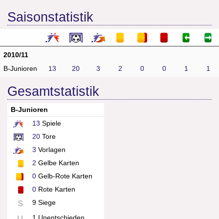
Saisonstatistik
2010/11
B-Junioren
13
20
3
2
0
0
1
1
Gesamtstatistik
B-Junioren
13
Spiele
20
Tore
3
Vorlagen
2
Gelbe Karten
0
Gelb-Rote Karten
0
Rote Karten
9 Siege
S
1 Unentschieden
U