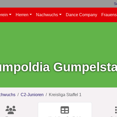
S
rein
Herren
Nachwuchs
Dance Company
Frauens
mpoldia Gumpelstad
chwuchs
C2-Junioren
Kreisliga Staffel 1