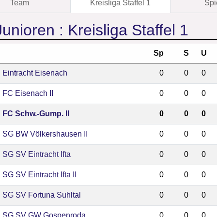
Team
Kreisliga Staffel 1
Spi
unioren :
Kreisliga Staffel 1
Sp
S
U
Eintracht Eisenach
0
0
0
FC Eisenach II
0
0
0
FC Schw.-Gump. II
0
0
0
SG BW Völkershausen II
0
0
0
SG SV Eintracht Ifta
0
0
0
SG SV Eintracht Ifta II
0
0
0
SG SV Fortuna Suhltal
0
0
0
SG SV GW Gospenroda
0
0
0