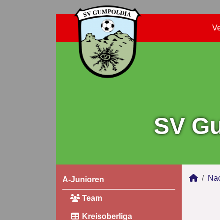
Ve
SV Gu
Na
A-Junioren
Team
Kreisoberliga