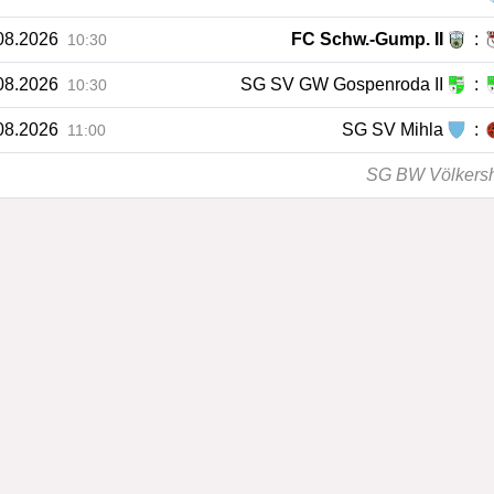
08.2026
FC Schw.-Gump. II
:
10:30
08.2026
SG SV GW Gospenroda II
:
10:30
08.2026
SG SV Mihla
:
11:00
SG BW Völkershau