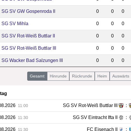
SG SV GW Gospenroda II
0
0
0
SG SV Mihla
0
0
0
SG SV Rot-Weiß Buttlar II
0
0
0
SG SV Rot-Weiß Buttlar III
0
0
0
SG Wacker Bad Salzungen III
0
0
0
Gesamt
Hin
runde
Rück
runde
Heim
Auswärts
ltag
08.2026
SG SV Rot-Weiß Buttlar III
:
11:00
08.2026
SG SV Eintracht Ifta II
:
11:30
08.2026
FC Eisenach II
:
11:30