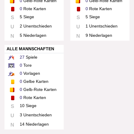
0
Gelb-Rote Karten
0
Gelb-Rote Karten
0
Rote Karten
0
Rote Karten
5 Siege
5 Siege
S
S
2 Unentschieden
1 Unentschieden
U
U
5 Niederlagen
9 Niederlagen
N
N
ALLE MANNSCHAFTEN
27
Spiele
0
Tore
0
Vorlagen
0
Gelbe Karten
0
Gelb-Rote Karten
0
Rote Karten
10 Siege
S
3 Unentschieden
U
14 Niederlagen
N