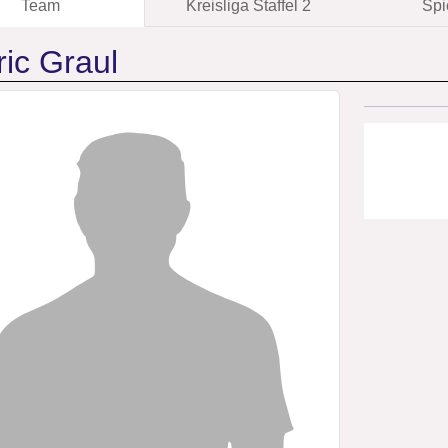
Team
Kreisliga Staffel 2
Spi
ic Graul