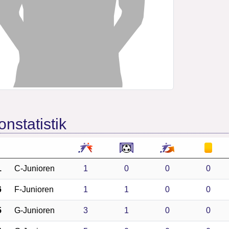
onstatistik
1
C-Junioren
1
0
0
0
6
F-Junioren
1
1
0
0
5
G-Junioren
3
1
0
0