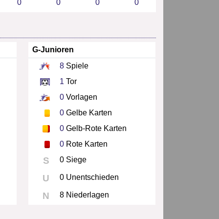
0
0
0
0
G-Junioren
8
Spiele
1
Tor
0
Vorlagen
0
Gelbe Karten
0
Gelb-Rote Karten
0
Rote Karten
S
0 Siege
U
0 Unentschieden
N
8 Niederlagen