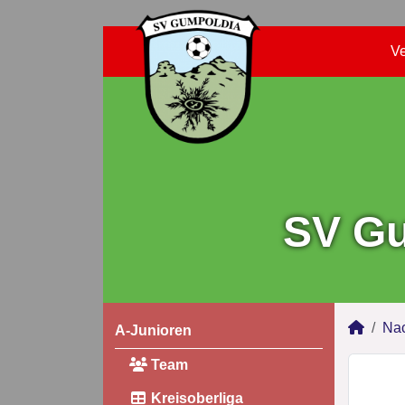
Ve
SV Gu
Na
A-Junioren
Team
Kreisoberliga