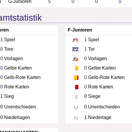
4
G-Junioren
5
0
0
0
mtstatistik
oren
F-Junioren
1
Spiel
1
Spiel
0
Tore
1
Tor
0
Vorlagen
0
Vorlagen
0
Gelbe Karten
0
Gelbe Karten
0
Gelb-Rote Karten
0
Gelb-Rote Karten
0
Rote Karten
0
Rote Karten
1 Sieg
S
0 Siege
0 Unentschieden
U
0 Unentschieden
0 Niederlagen
N
1 Niederlage