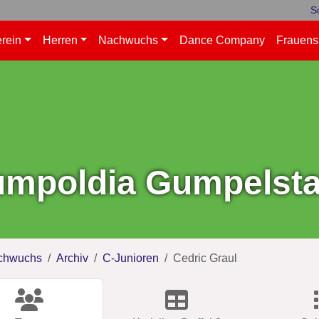
S
rein
Herren
Nachwuchs
Dance Company
Frauens
mpoldia Gumpelstad
chwuchs
Archiv
C-Junioren
Cedric Graul