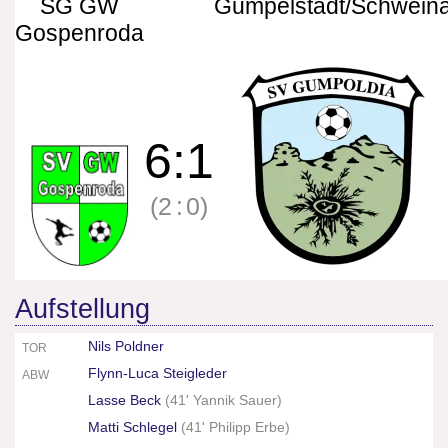
SG GW
Gumpelstadt/Schwein
Gospenroda
6
:
1
(2
:
0)
Aufstellung
Nils Poldner
TOR
Flynn-Luca Steigleder
ABW
Lasse Beck
(
41' Yannik Sauer
)
Matti Schlegel
(
41' Philipp Erbe
)