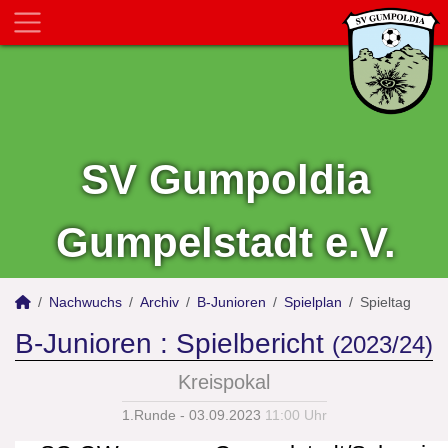
SV Gumpoldia
Gumpelstadt e.V.
Nachwuchs
Archiv
B-Junioren
Spielplan
Spieltag
B-Junioren :
Spielbericht
(2023/24)
Kreispokal
1.Runde - 03.09.2023
11:00 Uhr