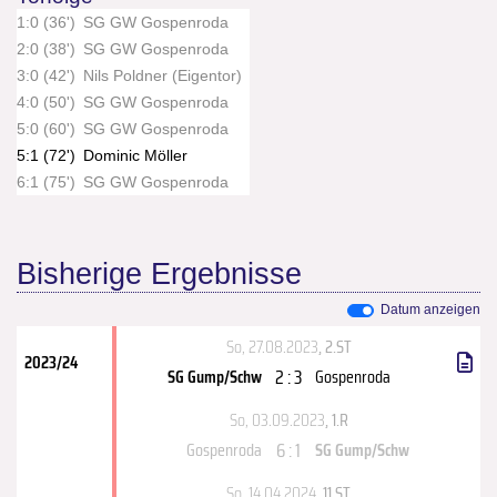
1:0 (36')
SG GW Gospenroda
2:0 (38')
SG GW Gospenroda
3:0 (42')
Nils Poldner (Eigentor)
4:0 (50')
SG GW Gospenroda
5:0 (60')
SG GW Gospenroda
5:1 (72')
Dominic Möller
6:1 (75')
SG GW Gospenroda
Bisherige Ergebnisse
Datum anzeigen
So, 27.08.2023
, 2.ST
2023/24
2 : 3
SG Gump/Schw
Gospenroda
So, 03.09.2023
, 1.R
6 : 1
Gospenroda
SG Gump/Schw
So, 14.04.2024
, 11.ST