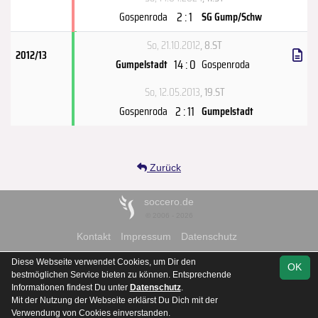
2 : 1
Gospenroda
SG Gump/Schw
So, 21.10.2012
, 8.ST
2012/13
14 : 0
Gumpelstadt
Gospenroda
So, 12.05.2013
, 19.ST
2 : 11
Gospenroda
Gumpelstadt
Zurück
soccero.de
© 2006 - 2026
Kontakt
Impressum
Datenschutz
Diese Webseite verwendet Cookies, um Dir den
OK
bestmöglichen Service bieten zu können. Entsprechende
Informationen findest Du unter
Datenschutz
.
Mit der Nutzung der Webseite erklärst Du Dich mit der
Team
Kreisoberliga
Spielplan
Statistik
Verwendung von Cookies einverstanden.