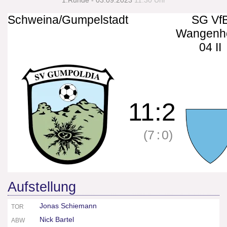
1.Runde - 03.09.2023
11:30 Uhr
Schweina/Gumpelstadt
SG Vf
Wangenh
04 II
11
:
2
(7
:
0)
Aufstellung
Jonas Schiemann
TOR
Nick Bartel
ABW