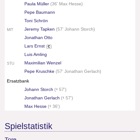
Paula Müller
(
36' Max Hesse
)
Pepe Baumann
Toni Schrön
Jeremy Tapken
(
57' Johann Storch
)
MIT
Jonathan Otto
Lars Ernst
C
Luis Amling
Maximilian Wenzel
STU
Pepe Kruschke
(
57' Jonathan Gerlach
)
Ersatzbank
Johann Storch
(
57')
Jonathan Gerlach
(
57')
Max Hesse
(
36')
Spielstatistik
Tore