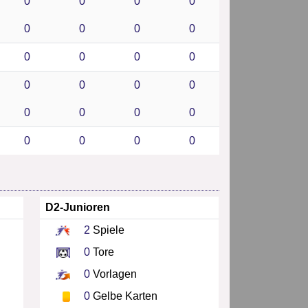
0
0
0
0
0
0
0
0
0
0
0
0
0
0
0
0
0
0
0
0
0
0
0
0
D2-Junioren
2
Spiele
0
Tore
0
Vorlagen
0
Gelbe Karten