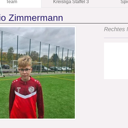
Team
Kreisliga Staffel 3
Spi
io Zimmermann
Rechtes M