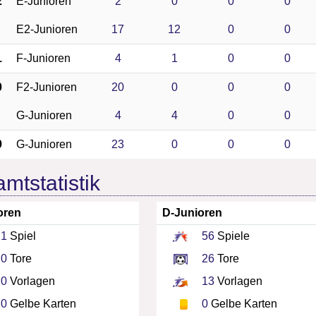
2
E-Junioren
2
0
0
0
E2-Junioren
17
12
0
0
1
F-Junioren
4
1
0
0
0
F2-Junioren
20
0
0
0
G-Junioren
4
4
0
0
9
G-Junioren
23
0
0
0
mtstatistik
oren
D-Junioren
1
Spiel
56
Spiele
0
Tore
26
Tore
0
Vorlagen
13
Vorlagen
0
Gelbe Karten
0
Gelbe Karten