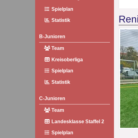
Spielplan
Ren
Statistik
B-Junioren
Team
Kreisoberliga
Spielplan
Statistik
C-Junioren
Team
Landesklasse Staffel 2
Spielplan