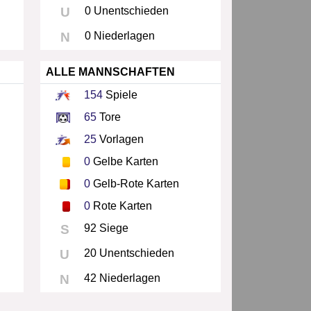
U
0 Unentschieden
N
0 Niederlagen
ALLE MANNSCHAFTEN
154
Spiele
65
Tore
25
Vorlagen
0
Gelbe Karten
0
Gelb-Rote Karten
0
Rote Karten
S
92 Siege
U
20 Unentschieden
N
42 Niederlagen