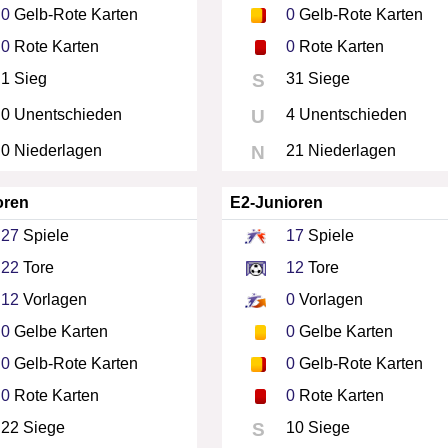
0
Gelb-Rote Karten
0
Gelb-Rote Karten
0
Rote Karten
0
Rote Karten
1 Sieg
S
31 Siege
0 Unentschieden
U
4 Unentschieden
0 Niederlagen
N
21 Niederlagen
oren
E2-Junioren
27
Spiele
17
Spiele
22
Tore
12
Tore
12
Vorlagen
0
Vorlagen
0
Gelbe Karten
0
Gelbe Karten
0
Gelb-Rote Karten
0
Gelb-Rote Karten
0
Rote Karten
0
Rote Karten
22 Siege
S
10 Siege