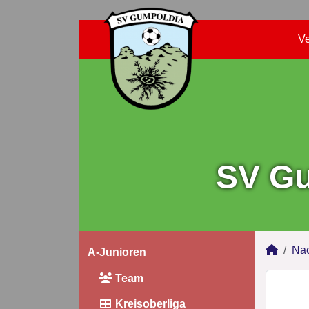
Ve
SV Gu
Na
A-Junioren
Team
Kreisoberliga