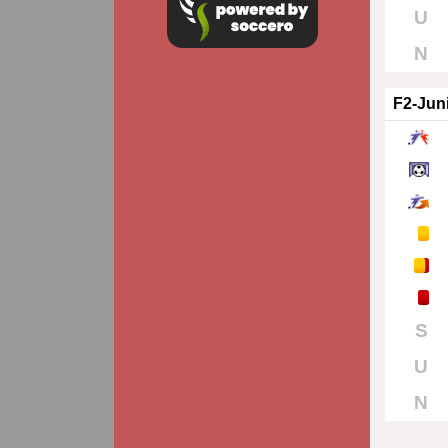
U
N
F2-Jun
S
U
N