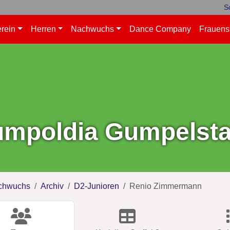
S
rein
Herren
Nachwuchs
Dance Company
Frauens
mpoldia Gumpelstad
chwuchs
Archiv
D2-Junioren
Renio Zimmermann