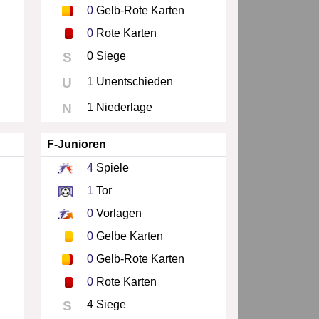
0
Gelb-Rote Karten
0
Rote Karten
S
0 Siege
U
1 Unentschieden
N
1 Niederlage
F-Junioren
4
Spiele
1
Tor
0
Vorlagen
0
Gelbe Karten
0
Gelb-Rote Karten
0
Rote Karten
S
4 Siege