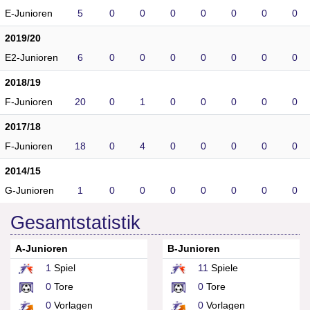
E-Junioren
5
0
0
0
0
0
0
0
2019/20
E2-Junioren
6
0
0
0
0
0
0
0
2018/19
F-Junioren
20
0
1
0
0
0
0
0
2017/18
F-Junioren
18
0
4
0
0
0
0
0
2014/15
G-Junioren
1
0
0
0
0
0
0
0
Gesamtstatistik
A-Junioren
B-Junioren
1
Spiel
11
Spiele
0
Tore
0
Tore
0
Vorlagen
0
Vorlagen