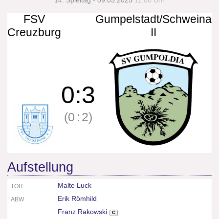
14. Spieltag - 09.03.2025
11:00 Uhr
FSV
Gumpelstadt/Schweina
Creuzburg
II
0
:
3
(0
:
2)
Aufstellung
Malte Luck
TOR
Erik Römhild
ABW
Franz Rakowski
C