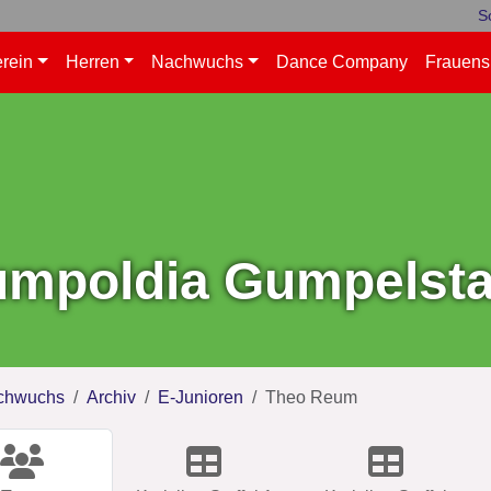
S
rein
Herren
Nachwuchs
Dance Company
Frauens
mpoldia Gumpelstad
chwuchs
Archiv
E-Junioren
Theo Reum