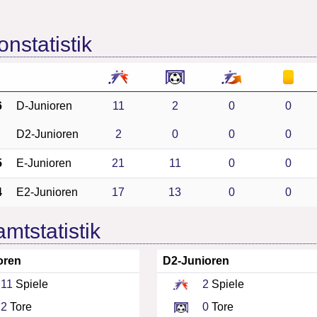
onstatistik
6
D-Junioren
11
2
0
0
D2-Junioren
2
0
0
0
5
E-Junioren
21
11
0
0
4
E2-Junioren
17
13
0
0
mtstatistik
oren
D2-Junioren
11
Spiele
2
Spiele
2
Tore
0
Tore