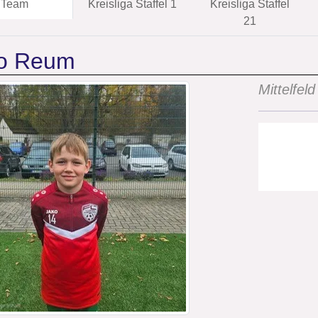
Team
Kreisliga Staffel 1
Kreisliga Staffel
21
o Reum
Mittelfeld