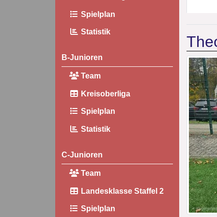
Spielplan
Statistik
The
B-Junioren
Team
Kreisoberliga
Spielplan
Statistik
C-Junioren
Team
Landesklasse Staffel 2
Spielplan