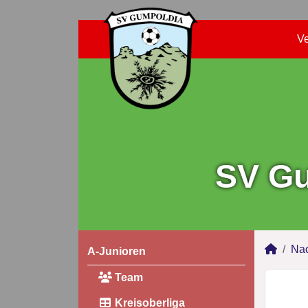
Ve
SV Gu
Na
A-Junioren
Team
Kreisoberliga