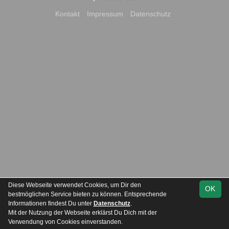
Kontakt
Impressum
Datenschutz
Diese Webseite verwendet Cookies, um Dir den
OK
bestmöglichen Service bieten zu können. Entsprechende
Informationen findest Du unter
Datenschutz
.
Mit der Nutzung der Webseite erklärst Du Dich mit der
Team
Verbandsliga
Spielplan
Statistik
Verwendung von Cookies einverstanden.
Staffel 3