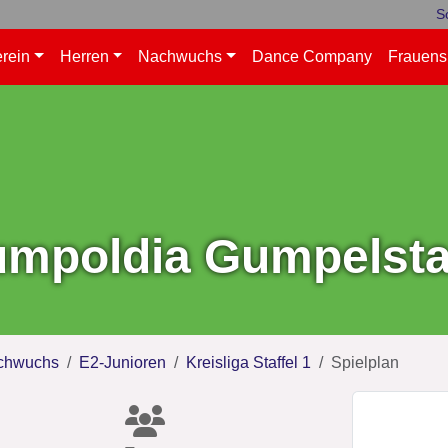
S
rein
Herren
Nachwuchs
Dance Company
Frauens
mpoldia Gumpelstad
chwuchs
E2-Junioren
Kreisliga Staffel 1
Spielplan