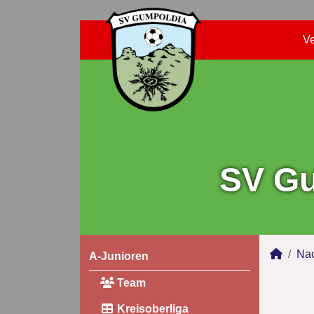
Ve
SV Gu
Na
A-Junioren
Team
Kreisoberliga