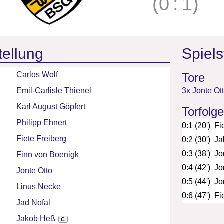
(0
:
1)
tellung
Spielst
Carlos Wolf
Tore
Emil-Carlisle Thienel
3x Jonte Ot
Karl August Göpfert
Torfolge
Philipp Ehnert
0:1 (20')
Fi
Fiete Freiberg
0:2 (30')
Ja
0:3 (38')
Jo
Finn von Boenigk
0:4 (42')
Jo
Jonte Otto
0:5 (44')
Jo
Linus Necke
0:6 (47')
Fi
Jad Nofal
Jakob Heß
C