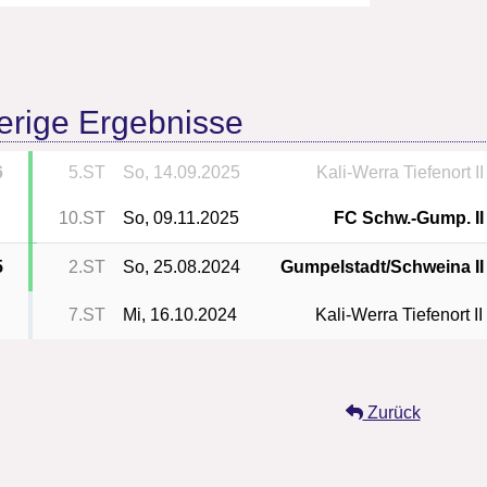
erige Ergebnisse
6
5.ST
So, 14.09.2025
Kali-Werra Tiefenort II
10.ST
So, 09.11.2025
FC Schw.-Gump. II
5
2.ST
So, 25.08.2024
Gumpelstadt/Schweina II
7.ST
Mi, 16.10.2024
Kali-Werra Tiefenort II
Zurück