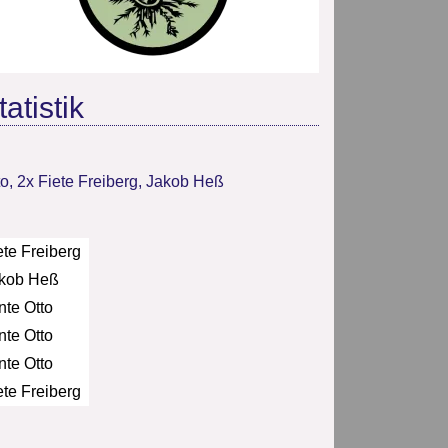
atistik
to
,
2x Fiete Freiberg
,
Jakob Heß
ete Freiberg
kob Heß
nte Otto
nte Otto
nte Otto
ete Freiberg