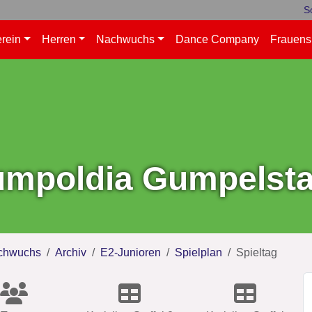
S
rein
Herren
Nachwuchs
Dance Company
Frauens
mpoldia Gumpelstad
chwuchs
Archiv
E2-Junioren
Spielplan
Spieltag