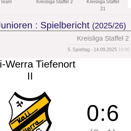
Team
Kreisliga Staffel 2
Kreisliga Staffel
21
unioren :
Spielbericht
(2025/26)
Kreisliga Staffel 2
5. Spieltag - 14.09.2025
10:00
i-Werra Tiefenort
II
0
:
6