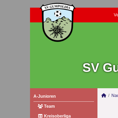
Ve
SV Gu
Na
A-Junioren
Team
Kreisoberliga