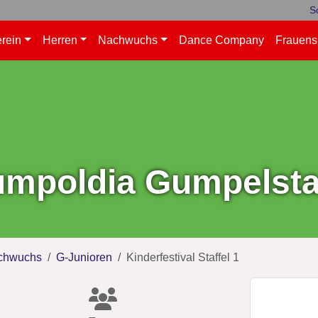
S
rein
Herren
Nachwuchs
Dance Company
Frauens
mpoldia Gumpelstad
chwuchs
G-Junioren
Kinderfestival Staffel 1