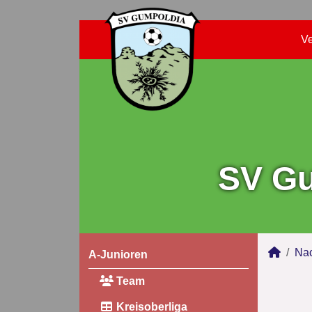
Ve
SV Gu
Na
A-Junioren
Team
Kreisoberliga