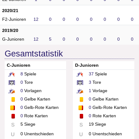
2020/21
F2-Junioren
12
0
0
0
0
0
0
0
2019/20
G-Junioren
12
5
0
0
0
0
0
0
Gesamtstatistik
C-Junioren
D-Junioren
8
Spiele
37
Spiele
0
Tore
3
Tore
0
Vorlagen
1
Vorlage
0
Gelbe Karten
0
Gelbe Karten
0
Gelb-Rote Karten
0
Gelb-Rote Karten
0
Rote Karten
0
Rote Karten
5 Siege
19 Siege
S
S
0 Unentschieden
0 Unentschieden
U
U