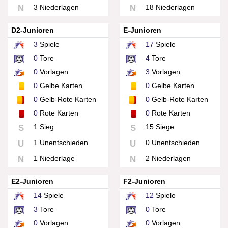
3 Niederlagen
18 Niederlagen
N
N
D2-Junioren
E-Junioren
3
Spiele
17
Spiele
0
Tore
4
Tore
0
Vorlagen
3
Vorlagen
0
Gelbe Karten
0
Gelbe Karten
0
Gelb-Rote Karten
0
Gelb-Rote Karten
0
Rote Karten
0
Rote Karten
1 Sieg
15 Siege
S
S
1 Unentschieden
0 Unentschieden
U
U
1 Niederlage
2 Niederlagen
N
N
E2-Junioren
F2-Junioren
14
Spiele
12
Spiele
3
Tore
0
Tore
0
Vorlagen
0
Vorlagen