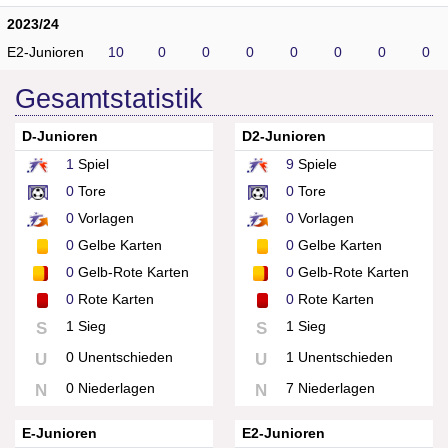
2023/24
E2-Junioren
10
0
0
0
0
0
0
0
Gesamtstatistik
D-Junioren
D2-Junioren
1
Spiel
9
Spiele
0
Tore
0
Tore
0
Vorlagen
0
Vorlagen
0
Gelbe Karten
0
Gelbe Karten
0
Gelb-Rote Karten
0
Gelb-Rote Karten
0
Rote Karten
0
Rote Karten
1 Sieg
1 Sieg
S
S
0 Unentschieden
1 Unentschieden
U
U
0 Niederlagen
7 Niederlagen
N
N
E-Junioren
E2-Junioren