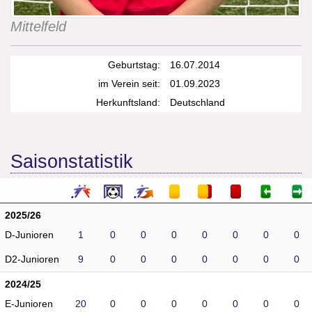
Mittelfeld
Geburtstag:
16.07.2014
im Verein seit:
01.09.2023
Herkunftsland:
Deutschland
Saisonstatistik
2025/26
D-Junioren
1
0
0
0
0
0
0
0
D2-Junioren
9
0
0
0
0
0
0
0
2024/25
E-Junioren
20
0
0
0
0
0
0
0