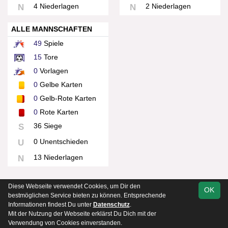
4 Niederlagen
2 Niederlagen
N
N
ALLE MANNSCHAFTEN
49
Spiele
15
Tore
0
Vorlagen
0
Gelbe Karten
0
Gelb-Rote Karten
0
Rote Karten
36 Siege
S
0 Unentschieden
U
13 Niederlagen
N
Diese Webseite verwendet Cookies, um Dir den
OK
soccero.de
bestmöglichen Service bieten zu können. Entsprechende
© 2006 - 2026
Informationen findest Du unter
Datenschutz
.
Mit der Nutzung der Webseite erklärst Du Dich mit der
Kontakt
Impressum
Datenschutz
Verwendung von Cookies einverstanden.