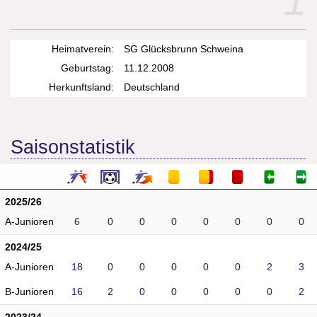
1
Heimatverein:
SG Glücksbrunn Schweina
Geburtstag:
11.12.2008
Herkunftsland:
Deutschland
Saisonstatistik
2025/26
A-Junioren
6
0
0
0
0
0
0
0
2024/25
A-Junioren
18
0
0
0
0
0
2
3
B-Junioren
16
2
0
0
0
0
0
2