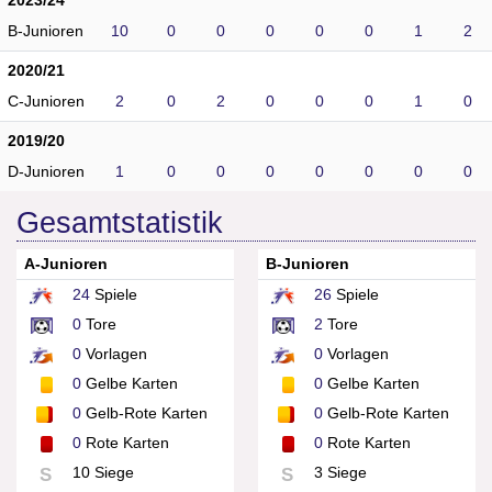
2023/24
B-Junioren
10
0
0
0
0
0
1
2
2020/21
C-Junioren
2
0
2
0
0
0
1
0
2019/20
D-Junioren
1
0
0
0
0
0
0
0
Gesamtstatistik
A-Junioren
B-Junioren
24
Spiele
26
Spiele
0
Tore
2
Tore
0
Vorlagen
0
Vorlagen
0
Gelbe Karten
0
Gelbe Karten
0
Gelb-Rote Karten
0
Gelb-Rote Karten
0
Rote Karten
0
Rote Karten
10 Siege
3 Siege
S
S