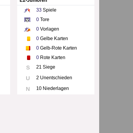
E2-Junioren
33
Spiele
0
Tore
0
Vorlagen
0
Gelbe Karten
0
Gelb-Rote Karten
0
Rote Karten
S
21 Siege
U
2 Unentschieden
N
10 Niederlagen