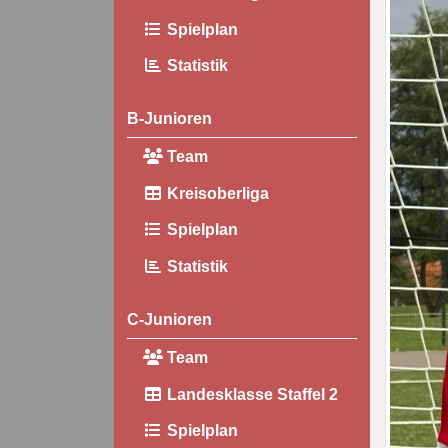
Spielplan
Statistik
B-Junioren
Team
Kreisoberliga
Spielplan
Statistik
C-Junioren
Team
Landesklasse Staffel 2
Spielplan