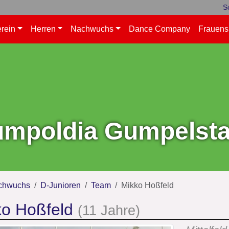
S
rein
Herren
Nachwuchs
Dance Company
Frauens
mpoldia Gumpelstad
chwuchs
D-Junioren
Team
Mikko Hoßfeld
ko Hoßfeld
(11 Jahre)