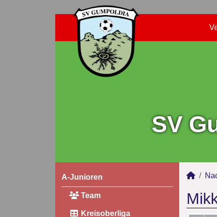
Ve
SV Gu
Na
A-Junioren
Mik
Team
Kreisoberliga