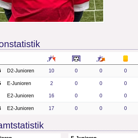
onstatistik
6
D2-Junioren
10
0
0
0
5
E-Junioren
2
0
0
0
E2-Junioren
16
0
0
0
4
E2-Junioren
17
0
0
0
mtstatistik