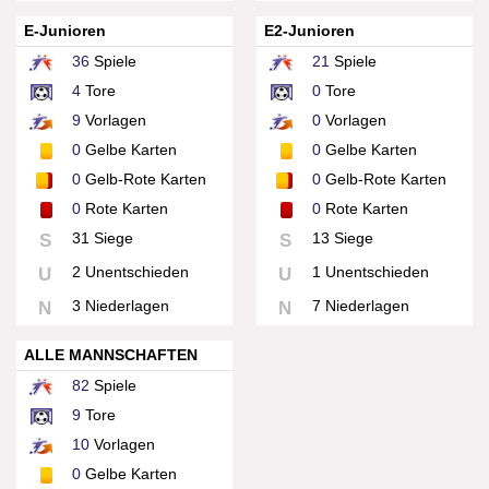
E-Junioren
E2-Junioren
36
Spiele
21
Spiele
4
Tore
0
Tore
9
Vorlagen
0
Vorlagen
0
Gelbe Karten
0
Gelbe Karten
0
Gelb-Rote Karten
0
Gelb-Rote Karten
0
Rote Karten
0
Rote Karten
31 Siege
13 Siege
S
S
2 Unentschieden
1 Unentschieden
U
U
3 Niederlagen
7 Niederlagen
N
N
ALLE MANNSCHAFTEN
82
Spiele
9
Tore
10
Vorlagen
0
Gelbe Karten