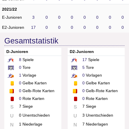
2021/22
E-Junioren
3
0
0
0
0
0
0
0
E2-Junioren
17
0
0
0
0
0
0
0
Gesamtstatistik
D-Junioren
D2-Junioren
8
Spiele
17
Spiele
0
Tore
5
Tore
1
Vorlage
0
Vorlagen
0
Gelbe Karten
0
Gelbe Karten
0
Gelb-Rote Karten
0
Gelb-Rote Karten
0
Rote Karten
0
Rote Karten
7 Siege
7 Siege
S
S
0 Unentschieden
3 Unentschieden
U
U
1 Niederlage
7 Niederlagen
N
N