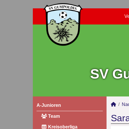
Ve
SV Gu
Na
A-Junioren
Sara
Team
Kreisoberliga