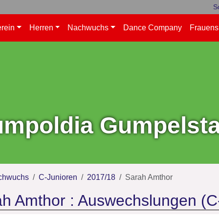
S
rein
Herren
Nachwuchs
Dance Company
Frauens
mpoldia Gumpelstad
chwuchs
C-Junioren
2017/18
Sarah Amthor
h Amthor : Auswechslungen (C