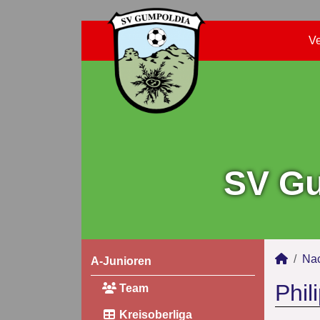
Ve
SV Gu
Na
A-Junioren
Phil
Team
Kreisoberliga