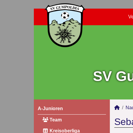
Ve
SV Gu
Na
A-Junioren
Seba
Team
Kreisoberliga