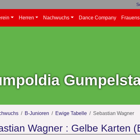
S
rein
Herren
Nachwuchs
Dance Company
Frauens
mpoldia Gumpelstad
chwuchs
B-Junioren
Ewige Tabelle
Sebastian Wagner
stian Wagner : Gelbe Karten (