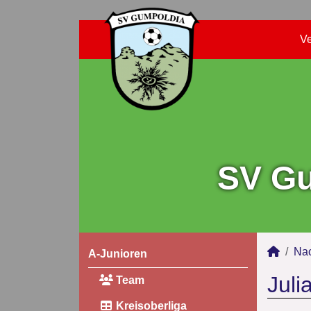
Ve
SV Gu
Na
A-Junioren
Juli
Team
Kreisoberliga