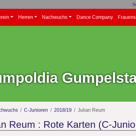
S
rein
Herren
Nachwuchs
Dance Company
Frauens
mpoldia Gumpelstad
chwuchs
C-Junioren
2018/19
Julian Reum
an Reum : Rote Karten (C-Junio