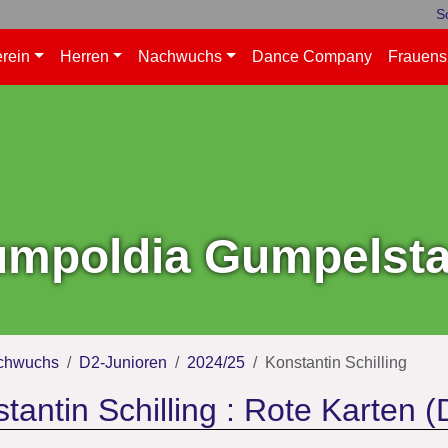
S
rein
Herren
Nachwuchs
Dance Company
Frauens
mpoldia Gumpelstad
chwuchs
D2-Junioren
2024/25
Konstantin Schilling
tantin Schilling : Rote Karten 