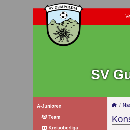
Ve
SV Gu
Na
A-Junioren
Kons
Team
Kreisoberliga