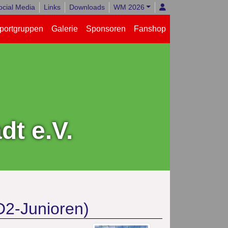
ocial Media
Links
Downloads
WM 2026
portgruppen
Galerie
Sponsoren
Fanshop
t e.V.
(D2-Junioren)