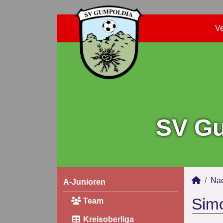
Ve
SV Gu
Na
A-Junioren
Simo
Team
Kreisoberliga