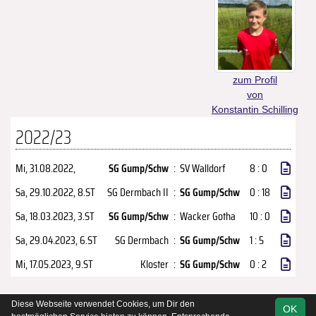
zum Profil
von
Konstantin Schilling
2022/23
Mi, 31.08.2022
,
SG Gump/Schw
:
SV Walldorf
8 : 0
Sa, 29.10.2022
, 8.ST
SG Dermbach II
:
SG Gump/Schw
0 : 18
Sa, 18.03.2023
, 3.ST
SG Gump/Schw
:
Wacker Gotha
10 : 0
Sa, 29.04.2023
, 6.ST
SG Dermbach
:
SG Gump/Schw
1 : 5
Mi, 17.05.2023
, 9.ST
Kloster
:
SG Gump/Schw
0 : 2
Diese Webseite verwendet Cookies, um Dir den
OK
soccero.de