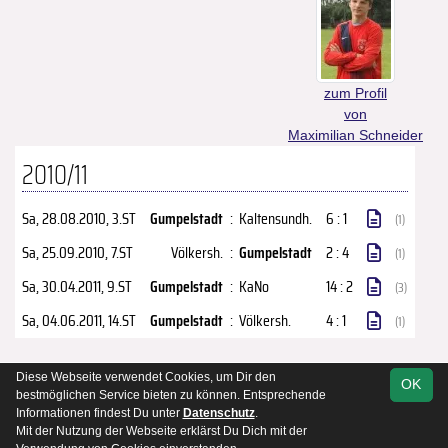
zum Profil
von
Maximilian Schneider
2010/11
Sa, 28.08.2010
, 3.ST
Gumpelstadt
:
Kaltensundh.
6 : 1
(1)
Sa, 25.09.2010
, 7.ST
Völkersh.
:
Gumpelstadt
2 : 4
(1)
Sa, 30.04.2011
, 9.ST
Gumpelstadt
:
KaNo
14 : 2
(3)
Sa, 04.06.2011
, 14.ST
Gumpelstadt
:
Völkersh.
4 : 1
(1)
Diese Webseite verwendet Cookies, um Dir den
OK
soccero.de
bestmöglichen Service bieten zu können. Entsprechende
© 2006 - 2026
Informationen findest Du unter
Datenschutz
.
Mit der Nutzung der Webseite erklärst Du Dich mit der
Kontakt
Impressum
Datenschutz