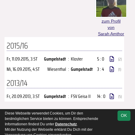
zum Profil
von
Sarah Amthor
2015/16
Fr, 11.09.2015
, 3.ST
Gumpelstadt
:
Kloster
5 : 0
(2)
Mi, 16.09.2015
, 4.ST
Wiesenthal
:
Gumpelstadt
3 : 4
(1)
2013/14
Fr, 20.09.2013
, 3.ST
Gumpelstadt
:
FSV Geisa II
14 : 0
(5)
Diese Webseite verwendet Cookies, um Dir den
OK
soccero.de
bestmöglichen Service bieten zu können. Entsprechende
© 2006 - 2026
Informationen findest Du unter
Datenschutz
.
Mit der Nutzung der Webseite erklärst Du Dich mit der
Kontakt
Impressum
Datenschutz