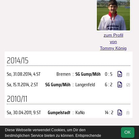
zum Profil
von
Tommy König
2014/15
So, 31.08.2014
, 4.ST
Bremen
:
SG Gump/Möh
0 : 5
(1)
Sa, 15.11.2014
, 2.ST
SG Gump/Möh
:
Langenfeld
6 : 2
(2)
2010/11
Sa, 30.04.2011
, 9.ST
Gumpelstadt
:
KaNo
14 : 2
(1)
Diese Webseite verwendet Cookies, um Dir den
OK
soccero.de
bestmöglichen Service bieten zu können. Entsprechende