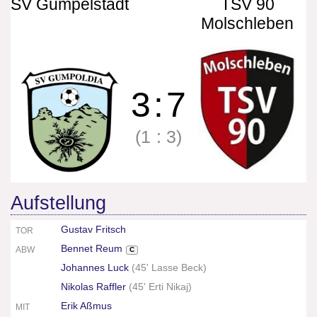
SV Gumpelstadt
TSV 90
Molschleben
3
:
7
(1
:
3)
Aufstellung
Gustav Fritsch
TOR
Bennet Reum
ABW
C
Johannes Luck
(
45' Lasse Beck
)
Nikolas Raffler
(
45' Erti Nikaj
)
Erik Aßmus
MIT