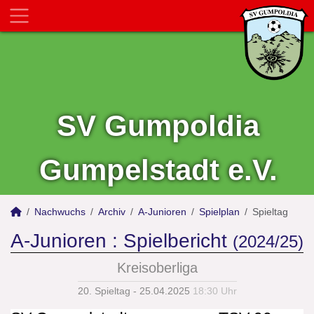
SV Gumpoldia
Gumpelstadt e.V.
Nachwuchs
Archiv
A-Junioren
Spielplan
Spieltag
A-Junioren :
Spielbericht
(2024/25)
Kreisoberliga
20. Spieltag - 25.04.2025
18:30 Uhr