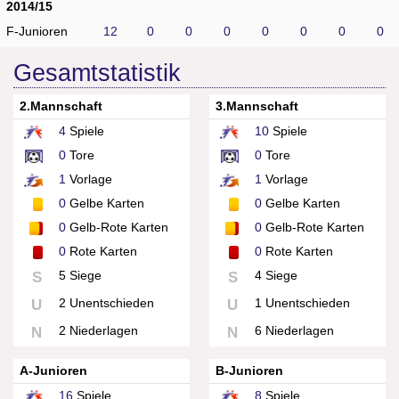
2014/15
F-Junioren
12
0
0
0
0
0
0
0
Gesamtstatistik
2.Mannschaft
3.Mannschaft
4
Spiele
10
Spiele
0
Tore
0
Tore
1
Vorlage
1
Vorlage
0
Gelbe Karten
0
Gelbe Karten
0
Gelb-Rote Karten
0
Gelb-Rote Karten
0
Rote Karten
0
Rote Karten
5 Siege
4 Siege
S
S
2 Unentschieden
1 Unentschieden
U
U
2 Niederlagen
6 Niederlagen
N
N
A-Junioren
B-Junioren
16
Spiele
8
Spiele