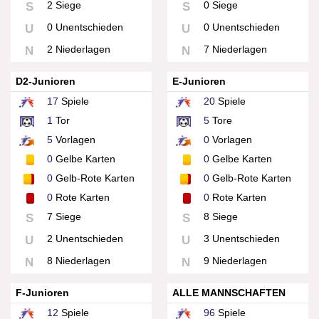
2 Siege
0 Siege
S
S
0 Unentschieden
0 Unentschieden
U
U
2 Niederlagen
7 Niederlagen
N
N
D2-Junioren
E-Junioren
17
Spiele
20
Spiele
1
Tor
5
Tore
5
Vorlagen
0
Vorlagen
0
Gelbe Karten
0
Gelbe Karten
0
Gelb-Rote Karten
0
Gelb-Rote Karten
0
Rote Karten
0
Rote Karten
7 Siege
8 Siege
S
S
2 Unentschieden
3 Unentschieden
U
U
8 Niederlagen
9 Niederlagen
N
N
F-Junioren
ALLE MANNSCHAFTEN
12
Spiele
96
Spiele