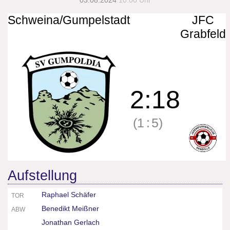
03.08.2024
10:00 Uhr
Schweina/Gumpelstadt
JFC
Grabfeld
2
:
18
(1
:
5)
Aufstellung
Raphael Schäfer
TOR
Benedikt Meißner
ABW
Jonathan Gerlach