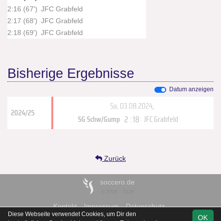
2:16 (67')
JFC Grabfeld
2:17 (68')
JFC Grabfeld
2:18 (69')
JFC Grabfeld
Bisherige Ergebnisse
Datum anzeigen
Sa, 03.08.2024
,
2024/25
2 : 18
SG Schw/Gump
JFC Grabfeld
Zurück
soccero.de
© 2006 - 2026
Kontakt
Impressum
Datenschutz
Diese Webseite verwendet Cookies, um Dir den
OK