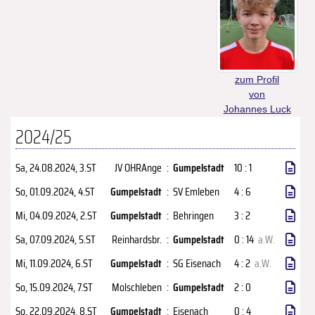
zum Profil
von
Johannes Luck
2024/25
Sa, 24.08.2024
, 3.ST
JV OHRAnge
:
Gumpelstadt
10 : 1
So, 01.09.2024
, 4.ST
Gumpelstadt
:
SV Emleben
4 : 6
Mi, 04.09.2024
, 2.ST
Gumpelstadt
:
Behringen
3 : 2
Sa, 07.09.2024
, 5.ST
Reinhardsbr.
:
Gumpelstadt
0 : 14
a.W.
Mi, 11.09.2024
, 6.ST
Gumpelstadt
:
SG Eisenach
4 : 2
a.W.
So, 15.09.2024
, 7.ST
Molschleben
:
Gumpelstadt
2 : 0
So, 22.09.2024
, 8.ST
Gumpelstadt
:
Eisenach
0 : 4