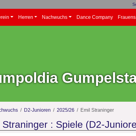
S
rein
Herren
Nachwuchs
Dance Company
Frauens
mpoldia Gumpelstad
chwuchs
D2-Junioren
2025/26
Emil Straninger
 Straninger : Spiele (D2-Junior