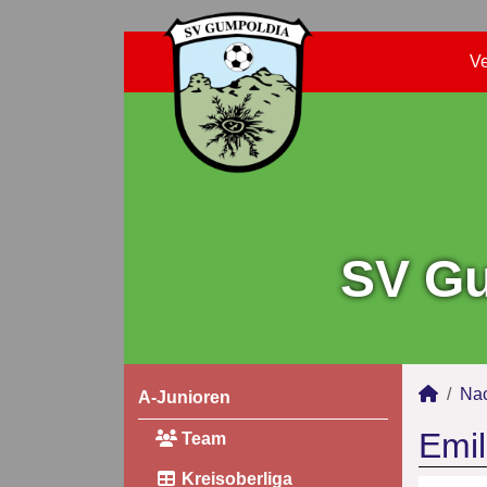
Ve
SV Gu
Na
A-Junioren
Emil
Team
Kreisoberliga