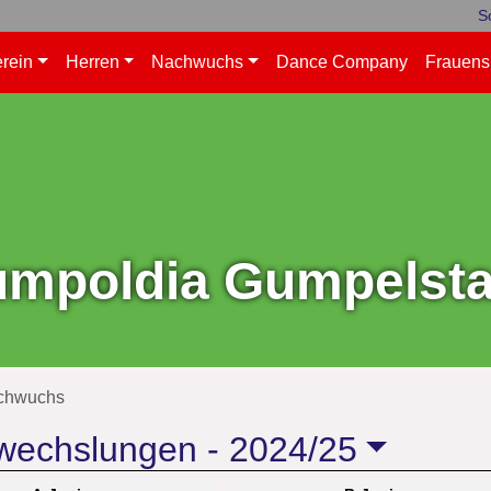
S
rein
Herren
Nachwuchs
Dance Company
Frauens
mpoldia Gumpelstad
chwuchs
wechslungen -
2024/25