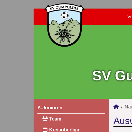
Ve
SV Gu
Na
A-Junioren
Aus
Team
Kreisoberliga