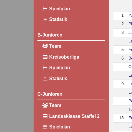
Spielplan
1
Y
Statistik
2
P
3
J
B-Junioren
L
Team
5
F
Kreisoberliga
6
B
C
Spielplan
E
Statistik
9
L
L
C-Junioren
P
Team
T
Landesklasse Staffel 2
13
Er
L
Spielplan