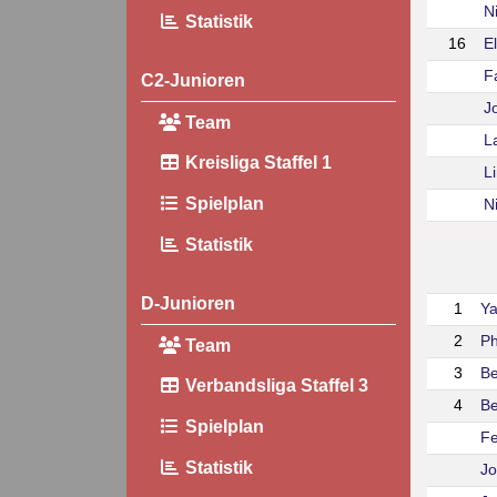
N
Statistik
16
E
Fa
C2-Junioren
J
Team
L
Kreisliga Staffel 1
L
Spielplan
N
Statistik
D-Junioren
1
Ya
2
Ph
Team
3
Be
Verbandsliga Staffel 3
4
Be
Spielplan
Fe
Statistik
Jo