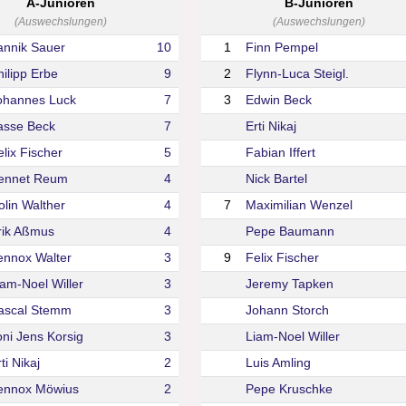
A-Junioren
B-Junioren
(Auswechslungen)
(Auswechslungen)
annik Sauer
10
1
Finn Pempel
hilipp Erbe
9
2
Flynn-Luca Steigl.
ohannes Luck
7
3
Edwin Beck
asse Beck
7
Erti Nikaj
elix Fischer
5
Fabian Iffert
ennet Reum
4
Nick Bartel
olin Walther
4
7
Maximilian Wenzel
rik Aßmus
4
Pepe Baumann
ennox Walter
3
9
Felix Fischer
iam-Noel Willer
3
Jeremy Tapken
ascal Stemm
3
Johann Storch
oni Jens Korsig
3
Liam-Noel Willer
ti Nikaj
2
Luis Amling
ennox Möwius
2
Pepe Kruschke