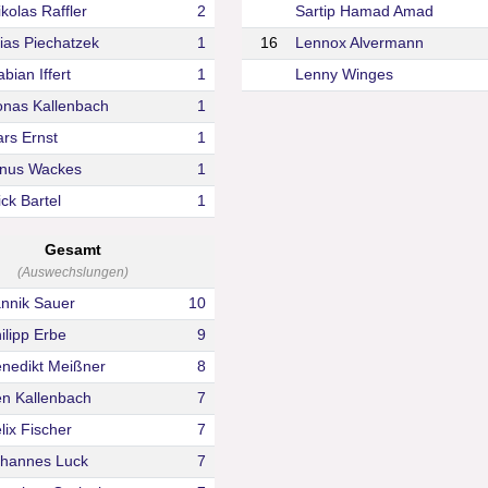
ikolas Raffler
2
Sartip Hamad Amad
lias Piechatzek
1
16
Lennox Alvermann
bian Iffert
1
Lenny Winges
onas Kallenbach
1
ars Ernst
1
inus Wackes
1
ick Bartel
1
Gesamt
(Auswechslungen)
nnik Sauer
10
ilipp Erbe
9
nedikt Meißner
8
n Kallenbach
7
lix Fischer
7
hannes Luck
7