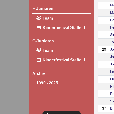
M
F-Junioren
Ma
Team
P
Kinderfestival Staffel 1
P
S
G-Junioren
To
29
Je
Team
Jo
Kinderfestival Staffel 1
Jo
L
Archiv
Lu
1990 - 2025
Ni
Pe
Sa
37
Br