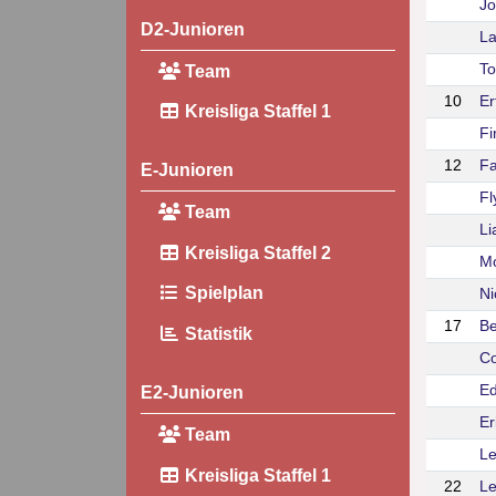
Jo
D2-Junioren
La
To
Team
10
Er
Kreisliga Staffel 1
Fi
12
Fa
E-Junioren
Fl
Team
Li
Kreisliga Staffel 2
Mo
Spielplan
Ni
17
B
Statistik
Co
Ed
E2-Junioren
Er
Team
Le
Kreisliga Staffel 1
22
Le