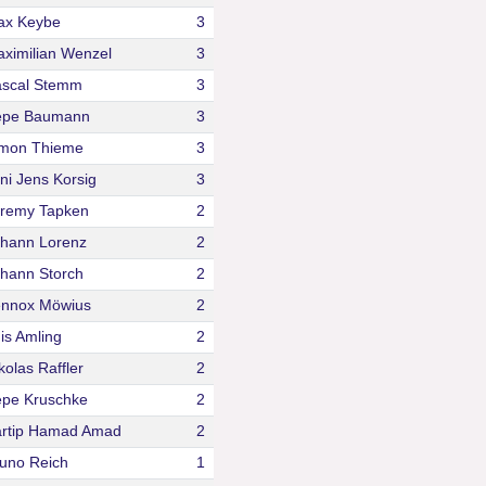
ax Keybe
3
ximilian Wenzel
3
ascal Stemm
3
epe Baumann
3
imon Thieme
3
ni Jens Korsig
3
remy Tapken
2
hann Lorenz
2
hann Storch
2
ennox Möwius
2
is Amling
2
kolas Raffler
2
pe Kruschke
2
rtip Hamad Amad
2
uno Reich
1