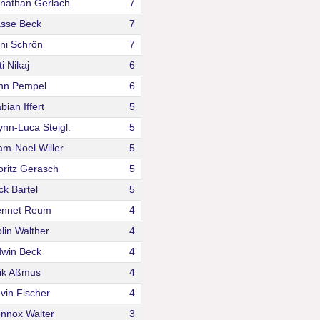
nathan Gerlach
7
sse Beck
7
ni Schrön
7
ti Nikaj
6
nn Pempel
6
bian Iffert
5
ynn-Luca Steigl.
5
am-Noel Willer
5
ritz Gerasch
5
ck Bartel
5
ennet Reum
4
lin Walther
4
win Beck
4
ik Aßmus
4
vin Fischer
4
nnox Walter
3