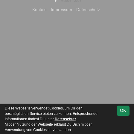
© 2006 - 2026
Kontakt
Impressum
Datenschutz
Diese Webseite verwendet Cookies, um Dir den
OK
bestmöglichen Service bieten zu können. Entsprechende
Informationen findest Du unter
Datenschutz
.
Mit der Nutzung der Webseite erklärst Du Dich mit der
Team
Verbandsliga
Spielplan
Statistik
Verwendung von Cookies einverstanden.
Staffel 3