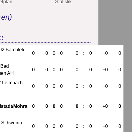
elplan
Statistik
ren)
e
2 Barchfeld
0
0
0
0
0
:
0
+0
0
 Bad
0
0
0
0
0
:
0
+0
0
gen AH
 Leimbach
0
0
0
0
0
:
0
+0
0
stadt/Möhra
0
0
0
0
0
:
0
+0
0
. Schweina
0
0
0
0
0
:
0
+0
0