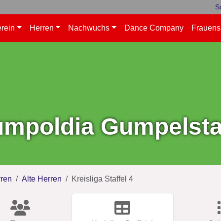
S
rein
Herren
Nachwuchs
Dance Company
Frauens
mpoldia Gumpelstad
ren
Alte Herren
Kreisliga Staffel 4