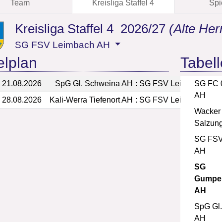
Team
Kreisliga Staffel 4
Spi
Kreisliga Staffel 4 2026/27
(Alte Her
SG FSV Leimbach AH
elplan
Tabell
, 21.08.2026
SpG Gl. Schweina AH
:
SG FSV Leimbach AH
SG FC 0
AH
, 28.08.2026
Kali-Werra Tiefenort AH
:
SG FSV Leimbach AH
Wacker
Salzun
SG FSV
AH
SG
Gumpel
AH
SpG Gl
AH