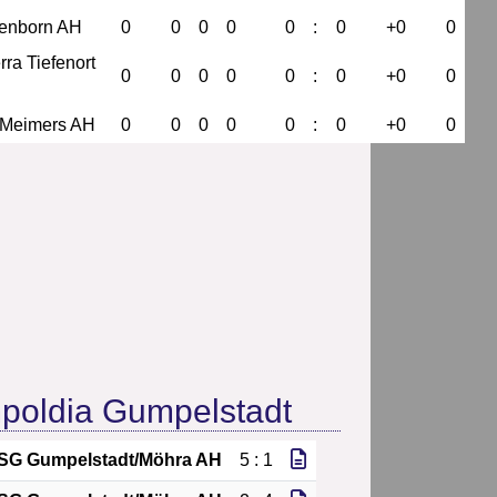
tenborn AH
0
0
0
0
0
:
0
+0
0
rra Tiefenort
0
0
0
0
0
:
0
+0
0
 Meimers AH
0
0
0
0
0
:
0
+0
0
poldia Gumpelstadt
SG Gumpelstadt/Möhra AH
5 : 1