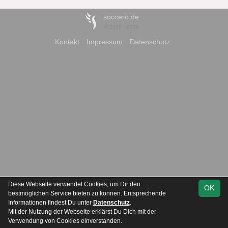
soccero.de
© 2006 - 2026
Kontakt
Impressum
Datenschutz
Diese Webseite verwendet Cookies, um Dir den
OK
bestmöglichen Service bieten zu können. Entsprechende
Informationen findest Du unter
Datenschutz
.
Mit der Nutzung der Webseite erklärst Du Dich mit der
Team
1. Kreisklasse
Spielplan
Statistik
Verwendung von Cookies einverstanden.
Staffel 3