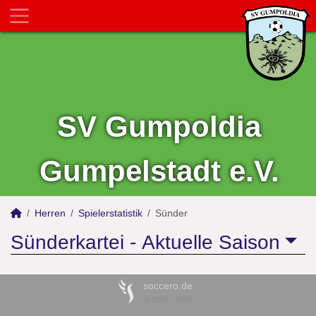
SV Gumpoldia
Gumpelstadt e.V.
Herren
Spielerstatistik
Sünder
Sünderkartei -
Aktuelle Saison
soccero.de
© 2006 - 2026