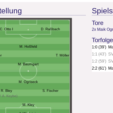
tellung
Spielst
Tore
C. Otto I
D. Raßbach
2x Maik Ogr
Torfolge
M. Hoßfeld
1:0 (39')
Ma
1:1 (43')
SV
er
T. Möller
1:2 (59')
SV
M. Baumgart
2:2 (61')
Ma
M. Ogriseck
R. Bley
S. Fischer
' A. Keybe)
M. Kley