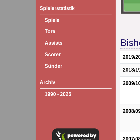
Spielerstatistik
Spiele
Tore
Bish
Assists
Scorer
2019/2
Sünder
2018/1
Archiv
2009/1
1990 - 2025
2008/0
2007/0