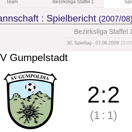
Team
Bezirksliga Staffel 1
Spi
annschaft :
Spielbericht
(2007/08
Bezirksliga Staffel 
30. Spieltag - 07.06.2008
15:00
V Gumpelstadt
2
:
2
(1
:
1)