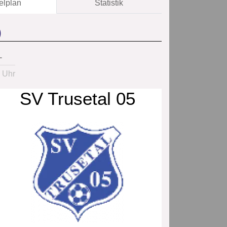
elplan
Statistik
)
1
 Uhr
SV Trusetal 05