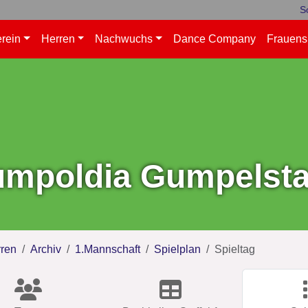
S
rein
Herren
Nachwuchs
Dance Company
Frauens
mpoldia Gumpelstad
ren
Archiv
1.Mannschaft
Spielplan
Spieltag