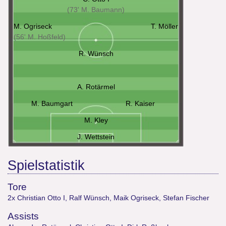
(73' M. Baumann)
M. Ogriseck
T. Möller
(56' M. Hoßfeld)
R. Wünsch
A. Rotärmel
M. Baumgart
R. Kaiser
M. Kley
J. Wettstein
Spielstatistik
Tore
2x Christian Otto I
,
Ralf Wünsch
,
Maik Ogriseck
,
Stefan Fischer
Assists