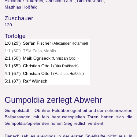
Alexander Rotärmel
,
Christian Otto I
,
Dirk Raßbach
,
Matthias Hoßfeld
Zuschauer
120
Torfolge
1:0 (29')
Stefan Fischer
(Alexander Rotärmel)
1:1 (30')
TSV Zella-Mehlis
2:1 (50')
Maik Ogriseck
(Christian Otto I)
3:1 (55')
Christian Otto I
(Dirk Raßbach)
4:1 (67')
Christian Otto I
(Matthias Hoßfeld)
5:1 (87')
Ralf Wünsch
Gumpoldia zerlegt Abwehr
Gumpelstadt – Ob ihrer Feldüberlegenheit und der sehenswerten
Ballpassagen mit fein herausgespielten Toren hatten sich die
Gumpoldia-Spieler den hohen Sieg redlich verdient.
Danach sah es allerdings in der ersten Spielhälfte nicht aus. In