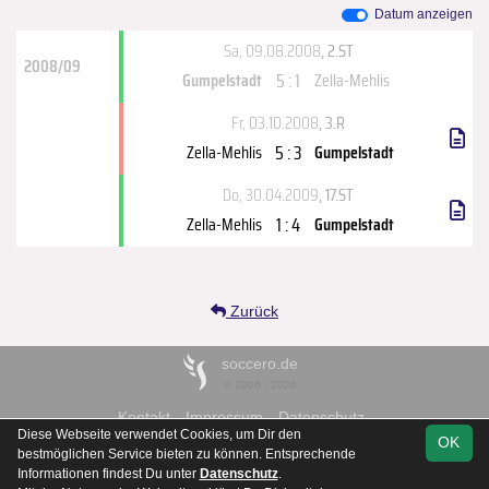
Datum anzeigen
Sa, 09.08.2008
, 2.ST
2008/09
5 : 1
Gumpelstadt
Zella-Mehlis
Fr, 03.10.2008
, 3.R
5 : 3
Zella-Mehlis
Gumpelstadt
Do, 30.04.2009
, 17.ST
1 : 4
Zella-Mehlis
Gumpelstadt
Zurück
soccero.de
© 2006 - 2026
Kontakt
Impressum
Datenschutz
Diese Webseite verwendet Cookies, um Dir den
OK
bestmöglichen Service bieten zu können. Entsprechende
Informationen findest Du unter
Datenschutz
.