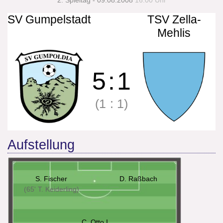
2. Spieltag - 09.08.2008
16:00 Uhr
SV Gumpelstadt
TSV Zella-
Mehlis
5
:
1
(1
:
1)
Aufstellung
S. Fischer
D. Raßbach
(65' T. Keiderling)
C. Otto I