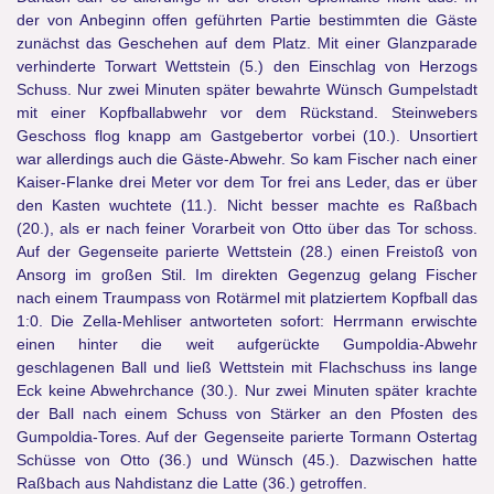
der von Anbeginn offen geführten Partie bestimmten die Gäste
zunächst das Geschehen auf dem Platz. Mit einer Glanzparade
verhinderte Torwart Wettstein (5.) den Einschlag von Herzogs
Schuss. Nur zwei Minuten später bewahrte Wünsch Gumpelstadt
mit einer Kopfballabwehr vor dem Rückstand. Steinwebers
Geschoss flog knapp am Gastgebertor vorbei (10.). Unsortiert
war allerdings auch die Gäste-Abwehr. So kam Fischer nach einer
Kaiser-Flanke drei Meter vor dem Tor frei ans Leder, das er über
den Kasten wuchtete (11.). Nicht besser machte es Raßbach
(20.), als er nach feiner Vorarbeit von Otto über das Tor schoss.
Auf der Gegenseite parierte Wettstein (28.) einen Freistoß von
Ansorg im großen Stil. Im direkten Gegenzug gelang Fischer
nach einem Traumpass von Rotärmel mit platziertem Kopfball das
1:0. Die Zella-Mehliser antworteten sofort: Herrmann erwischte
einen hinter die weit aufgerückte Gumpoldia-Abwehr
geschlagenen Ball und ließ Wettstein mit Flachschuss ins lange
Eck keine Abwehrchance (30.). Nur zwei Minuten später krachte
der Ball nach einem Schuss von Stärker an den Pfosten des
Gumpoldia-Tores. Auf der Gegenseite parierte Tormann Ostertag
Schüsse von Otto (36.) und Wünsch (45.). Dazwischen hatte
Raßbach aus Nahdistanz die Latte (36.) getroffen.