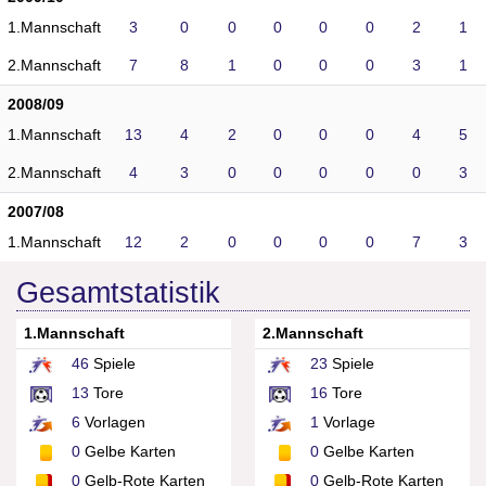
1.Mannschaft
3
0
0
0
0
0
2
1
2.Mannschaft
7
8
1
0
0
0
3
1
2008/09
1.Mannschaft
13
4
2
0
0
0
4
5
2.Mannschaft
4
3
0
0
0
0
0
3
2007/08
1.Mannschaft
12
2
0
0
0
0
7
3
Gesamtstatistik
1.Mannschaft
2.Mannschaft
46
Spiele
23
Spiele
13
Tore
16
Tore
6
Vorlagen
1
Vorlage
0
Gelbe Karten
0
Gelbe Karten
0
Gelb-Rote Karten
0
Gelb-Rote Karten