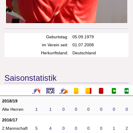
Geburtstag:
05.09.1979
im Verein seit:
01.07.2008
Herkunftsland:
Deutschland
Saisonstatistik
2018/19
Alte Herren
1
1
0
0
0
0
0
0
2016/17
2.Mannschaft
5
4
0
0
0
0
1
2