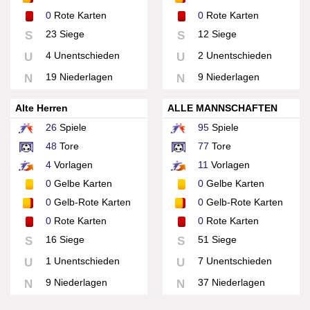
0
Rote Karten
0
Rote Karten
23 Siege
12 Siege
S
S
4 Unentschieden
2 Unentschieden
U
U
19 Niederlagen
9 Niederlagen
N
N
Alte Herren
ALLE MANNSCHAFTEN
26
Spiele
95
Spiele
48
Tore
77
Tore
4
Vorlagen
11
Vorlagen
0
Gelbe Karten
0
Gelbe Karten
0
Gelb-Rote Karten
0
Gelb-Rote Karten
0
Rote Karten
0
Rote Karten
16 Siege
51 Siege
S
S
1 Unentschieden
7 Unentschieden
U
U
9 Niederlagen
37 Niederlagen
N
N