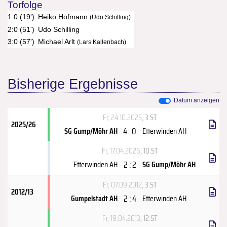
Torfolge
1:0 (19')
Heiko Hofmann
(Udo Schilling)
2:0 (51')
Udo Schilling
3:0 (57')
Michael Arlt
(Lars Kallenbach)
Bisherige Ergebnisse
Datum anzeigen
Fr, 24.10.2025
, 3.ST
2025/26
4 : 0
SG Gump/Möhr AH
Etterwinden AH
Fr, 17.04.2026
, 10.ST
2 : 2
Etterwinden AH
SG Gump/Möhr AH
Fr, 07.09.2012
, 3.ST
2012/13
2 : 4
Gumpelstadt AH
Etterwinden AH
Fr, 19.04.2013
, 12.ST