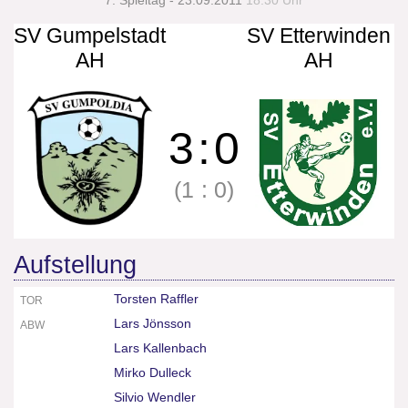
7. Spieltag - 23.09.2011
18:30 Uhr
SV Gumpelstadt
SV Etterwinden
AH
AH
3
:
0
(1
:
0)
Aufstellung
Torsten Raffler
TOR
Lars Jönsson
ABW
Lars Kallenbach
Mirko Dulleck
Silvio Wendler