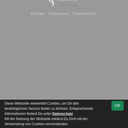
© 2006 - 2026
Kontakt
Impressum
Datenschutz
Diese Webseite verwendet Cookies, um Dir den
OK
bestmöglichen Service bieten zu können. Entsprechende
Informationen findest Du unter
Datenschutz
.
Mit der Nutzung der Webseite erklärst Du Dich mit der
Team
Kreisliga Staffel
Spielplan
Statistik
Verwendung von Cookies einverstanden.
2