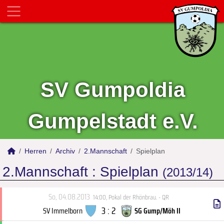
SV Gumpoldia
Gumpelstadt e.V.
Herren
Archiv
2.Mannschaft
Spielplan
2.Mannschaft :
Spielplan
(2013/14)
So, 04.08.2013
14:00
,
Pokal der Rhönbrau. - QR
3 : 2
SV Immelborn
SG Gump/Möh II