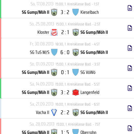
Sa, 17.08.2013
15:00
,
1. Kreisklasse Bad. - 1.ST
3 : 2
SG Gump/Möh II
Kieselbach
So, 25.08.2013
15:00
,
1. Kreisklasse Bad. - 2.ST
2 : 1
Kloster
SG Gump/Möh II
Fr, 30.08.2013
18:30
,
1. Kreisklasse Bad. - 4.ST
6 : 0
SG TuS M/S
SG Gump/Möh II
So, 01.09.2013
15:00
,
1. Kreisklasse Bad. - 3.ST
0 : 1
SG Gump/Möh II
SG VöWö
Sa, 14.09.2013
15:00
,
1. Kreisklasse Bad. - 5.ST
3 : 2
SG Gump/Möh II
Langenfeld
Sa, 21.09.2013
16:00
,
1. Kreisklasse Bad. - 6.ST
2 : 2
Vacha II
SG Gump/Möh II
Sa, 28.09.2013
15:00
,
1. Kreisklasse Bad. - 7.ST
1 : 5
SG Gump/Möh II
Oberrohn