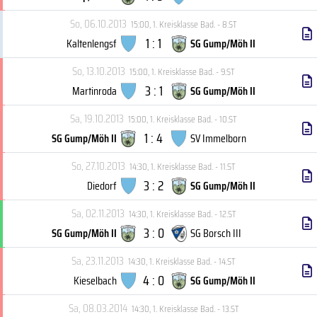
So, 06.10.2013
15:00
,
1. Kreisklasse Bad. - 8.ST
1 : 1
Kaltenlengsf
SG Gump/Möh II
So, 13.10.2013
15:00
,
1. Kreisklasse Bad. - 9.ST
3 : 1
Martinroda
SG Gump/Möh II
Sa, 19.10.2013
15:00
,
1. Kreisklasse Bad. - 10.ST
1 : 4
SG Gump/Möh II
SV Immelborn
So, 27.10.2013
14:30
,
1. Kreisklasse Bad. - 11.ST
3 : 2
Diedorf
SG Gump/Möh II
Sa, 02.11.2013
14:30
,
1. Kreisklasse Bad. - 12.ST
3 : 0
SG Gump/Möh II
SG Borsch III
Sa, 23.11.2013
14:30
,
1. Kreisklasse Bad. - 14.ST
4 : 0
Kieselbach
SG Gump/Möh II
Sa, 08.03.2014
14:30
,
1. Kreisklasse Bad. - 13.ST