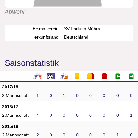
Abwehr
Heimatverein:
SV Fortuna Möhra
Herkunftsland:
Deutschland
Saisonstatistik
2017/18
2.Mannschaft
1
0
1
0
0
0
0
0
2016/17
2.Mannschaft
4
0
0
0
0
0
0
1
2015/16
2.Mannschaft
2
0
0
0
0
0
1
0