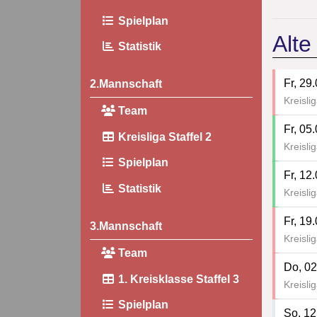
Spielplan
Alte
Statistik
Fr, 29
2.Mannschaft
Kreisli
Team
Fr, 05
Kreisliga Staffel 2
Kreisli
Spielplan
Fr, 12
Statistik
Kreisli
Fr, 19
3.Mannschaft
Kreisli
Team
Do, 02
1. Kreisklasse Staffel 3
Kreisli
Spielplan
So, 12