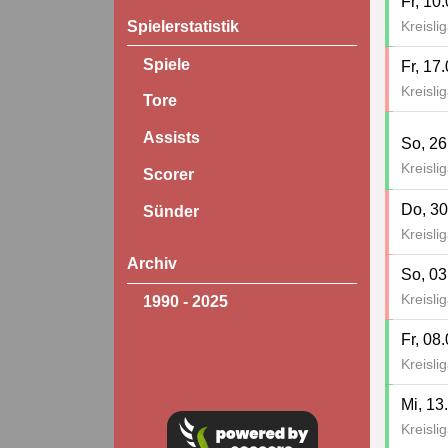
Fr, 10
Spielerstatistik
Kreisli
Spiele
Fr, 17
Kreisli
Tore
Assists
So, 26
Kreisli
Scorer
Do, 30
Sünder
Kreisli
Archiv
So, 03
Kreisli
1990 - 2025
Fr, 08
Kreisli
Mi, 13
Kreisli