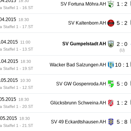
.04.2015
18:30
1 : 2
SV Fortuna Möhra AH
ga Staffel 1 - 16.ST
.04.2015
18:30
5 : 2
SV Kaltenborn AH
ga Staffel 1 - 17.ST
.04.2015
11:00
2 : 0
SV Gumpelstadt AH
ga Staffel 1 - 13.ST
(
U
)
.04.2015
18:30
10 : 1
Wacker Bad Salzungen AH
ga Staffel 1 - 19.ST
.05.2015
10:30
5 : 0
SV GW Gospenroda AH
ga Staffel 1 - 12.ST
.05.2015
18:30
1 : 2
Glücksbrunn Schweina AH
ga Staffel 1 - 20.ST
.05.2015
18:30
5 : 8
SV 49 Eckardtshausen AH
ga Staffel 1 - 21.ST