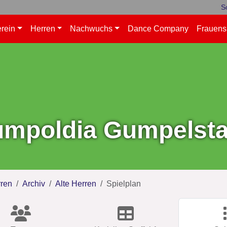
S
rein
Herren
Nachwuchs
Dance Company
Frauens
mpoldia Gumpelstad
ren
Archiv
Alte Herren
Spielplan