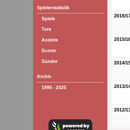
Spielerstatistik
2016/1
Spiele
Tore
2015/1
Assists
Scorer
Sünder
2014/1
Archiv
2013/1
1990 - 2025
2012/1