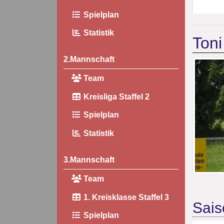
Spielplan
Statistik
Toni
2.Mannschaft
Team
Kreisliga Staffel 2
Spielplan
Statistik
3.Mannschaft
Team
1. Kreisklasse Staffel 3
Sais
Spielplan