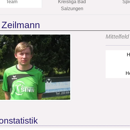
Team
Kreisliga Bad
Spi
Salzungen
 Zeilmann
Mittelfeld
H
He
onstatistik