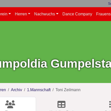
S
rein
Herren
Nachwuchs
Dance Company
Frauens
mpoldia Gumpelstad
ren
Archiv
1.Mannschaft
Toni Zeilmann