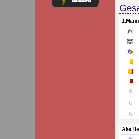
Gesa
1.Mann
S
U
N
Alte He