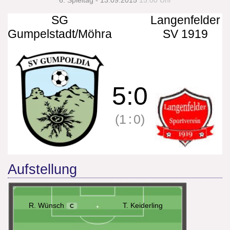
6. Spieltag - 13.09.2015
15:00 Uhr
SG
Langenfelder
Gumpelstadt/Möhra
SV 1919
5
:
0
(1
:
0)
Aufstellung
R. Wünsch
T. Keiderling
C