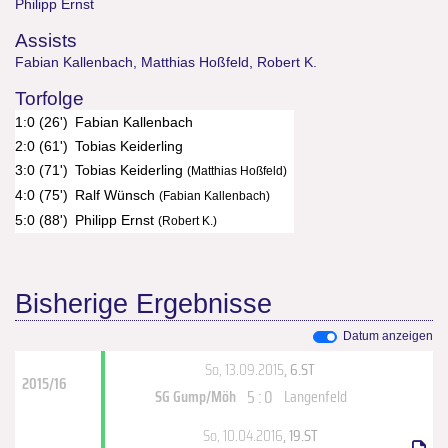
Philipp Ernst
Assists
Fabian Kallenbach
,
Matthias Hoßfeld
,
Robert K.
Torfolge
1:0 (26')
Fabian Kallenbach
2:0 (61')
Tobias Keiderling
3:0 (71')
Tobias Keiderling
(Matthias Hoßfeld)
4:0 (75')
Ralf Wünsch
(Fabian Kallenbach)
5:0 (88')
Philipp Ernst
(Robert K.)
Bisherige Ergebnisse
Datum anzeigen
So, 13.09.2015
, 6.ST
2015/16
5 : 0
SG Gump/Möh
Langenfeld
So, 10.04.2016
, 19.ST