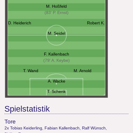
M. Hoßfeld
(83' P. Ernst)
D. Heiderich
Robert K.
M. Seidel
F. Kallenbach
(79' A. Keybe)
T. Wand
M. Arnold
A. Wacke
T. Schenk
Spielstatistik
Tore
2x Tobias Keiderling
,
Fabian Kallenbach
,
Ralf Wünsch
,